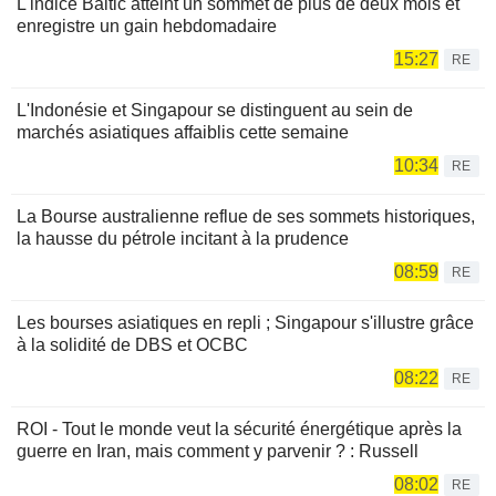
L'indice Baltic atteint un sommet de plus de deux mois et
enregistre un gain hebdomadaire
15:27
RE
L'Indonésie et Singapour se distinguent au sein de
marchés asiatiques affaiblis cette semaine
10:34
RE
La Bourse australienne reflue de ses sommets historiques,
la hausse du pétrole incitant à la prudence
08:59
RE
Les bourses asiatiques en repli ; Singapour s'illustre grâce
à la solidité de DBS et OCBC
08:22
RE
ROI - Tout le monde veut la sécurité énergétique après la
guerre en Iran, mais comment y parvenir ? : Russell
08:02
RE