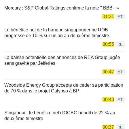
Mercury : S&P Global Ratings confirme la note " BBB+ »
01:21
MT
Le bénéfice net de la banque singapourienne UOB
progresse de 10 % sur un an au deuxième trimestre
00:55
RE
La baisse potentielle des annonces de REA Group jugée
sans gravité par Jefferies
00:47
MT
Woodside Energy Group accepte de céder sa participation
de 70 % dans le projet Calypso à BP
00:43
MT
Singapour : le bénéfice net d'OCBC bondit de 22 % au
deuxième trimestre
00:37
RE