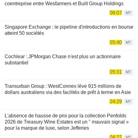
coentreprise entre Wesfarmers et Built Group Holdings
06:07
MT
Singapore Exchange : le pipeline d'introductions en bourse
atteint 50 sociétés
05:40
MT
Cochlear : JPMorgan Chase n'est plus un actionnaire
substantiel
05:31
MT
Transurban Group : WestConnex lève 915 millions de
dollars australiens via des facilités de prêt à terme en Asie
04:29
MT
L'absence de hausse de prix pour la collection Penfolds
2026 de Treasury Wine Estates est un " mauvais signal »
pour la marque de luxe, selon Jefferies
04:27
MT