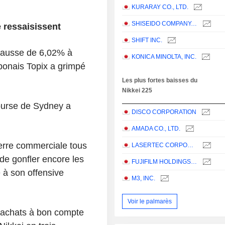
KURARAY CO., LTD.
SHISEIDO COMPANY, LIMITED
 ressaisissent
SHIFT INC.
 hausse de 6,02% à
KONICA MINOLTA, INC.
aponais Topix a grimpé
Les plus fortes baisses du
Nikkei 225
ourse de Sydney a
DISCO CORPORATION
AMADA CO., LTD.
uerre commerciale tous
LASERTEC CORPORATION
e gonfler encore les
FUJIFILM HOLDINGS CORPORATION
e à son offensive
M3, INC.
Voir le palmarès
s achats à bon compte