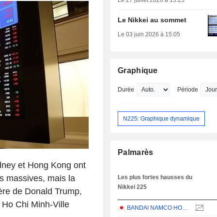
Le 27 juillet 2026 à 15:25
Le Nikkei au sommet
Le 03 juin 2026 à 15:05
Graphique
Durée
Période
N225: Graphique dynamique
Palmarès
dney et Hong Kong ont
s massives, mais la
Les plus fortes hausses du
Nikkei 225
nière de Donald Trump,
 Ho Chi Minh-Ville
BANDAI NAMCO HOLDINGS INC.