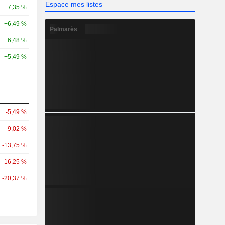
Espace mes listes
+7,35 %
+6,49 %
Palmarès
+6,48 %
+5,49 %
-5,49 %
-9,02 %
-13,75 %
-16,25 %
-20,37 %