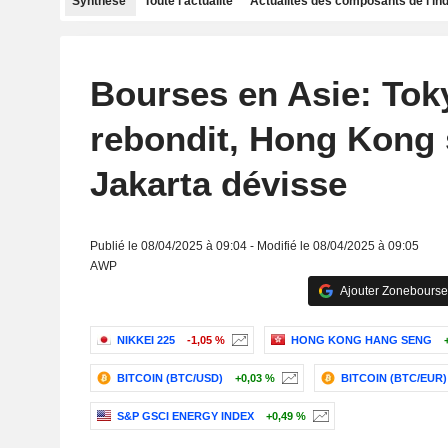
Synthèse
Toute l'actualité
Actualités des composants de l'in
Bourses en Asie: Tok
rebondit, Hong Kong s
Jakarta dévisse
Publié le 08/04/2025 à 09:04 - Modifié le 08/04/2025 à 09:05
AWP
Ajouter Zonebourse
NIKKEI 225
-1,05 %
HONG KONG HANG SENG
BITCOIN (BTC/USD)
+0,03 %
BITCOIN (BTC/EUR)
S&P GSCI ENERGY INDEX
+0,49 %