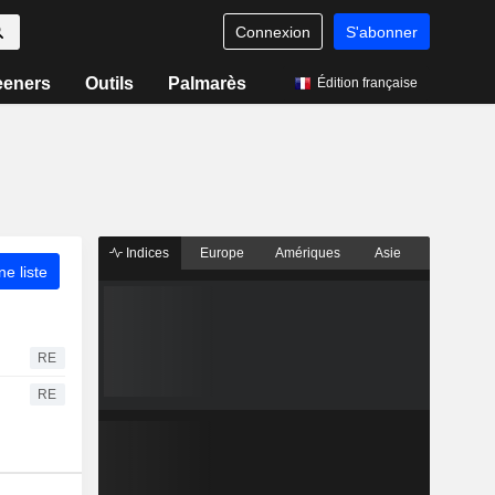
Connexion
S'abonner
eeners
Outils
Palmarès
Édition française
Indices
Europe
Amériques
Asie
ne liste
RE
RE