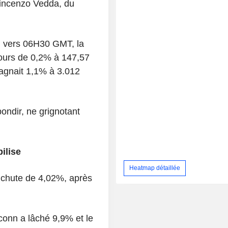
 Vincenzo Vedda, du
: vers 06H30 GMT, la
jours de 0,2% à 147,57
egagnait 1,1% à 3.012
ebondir, ne grignotant
ilise
Heatmap détaillée
n chute de 4,02%, après
conn a lâché 9,9% et le