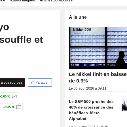
dice
Autres langues
Articles Zonebourse
A la une
yo
ouffle et
Le Nikkei finit en baisse
de 0,9%
 à vos sources
Partager
Le 06 août 2026 à 09:11
+0,00 %
Le S&P 500 proche des
40% de croissance des
+0,05 %
bénéfices. Merci
Alphabet.