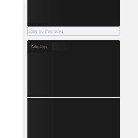
Suite du Palmarès
Palmarès