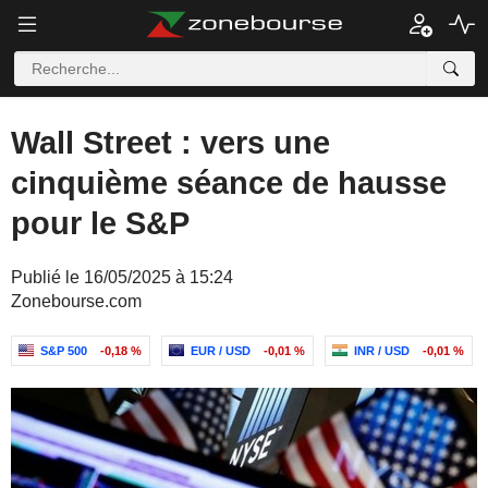
Wall Street : vers une
cinquième séance de hausse
pour le S&P
Publié le 16/05/2025 à 15:24
Zonebourse.com
S&P 500
-0,18 %
EUR / USD
-0,01 %
INR / USD
-0,01 %