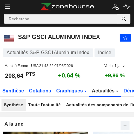
S&P GSCI ALUMINUM INDEX
208,64
PTS
+0,64 %
S&P GSCI ALUMINUM INDEX
Actualités S&P GSCI Aluminum Index
Indice
Marché Fermé - USA
21:43:22 07/08/2026
Varia. 1 janv.
PTS
+0,64 %
208,64
+9,86 %
Synthèse
Cotations
Graphiques
Actualités
Déri
Synthèse
Toute l'actualité
Actualités des composants de l'i
A la une