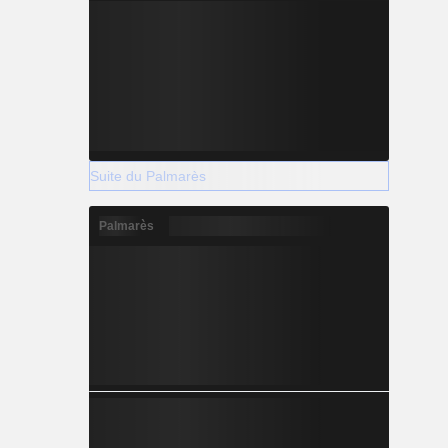
Suite du Palmarès
Palmarès