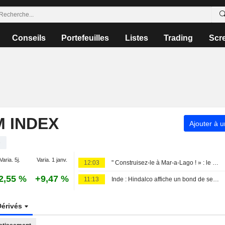
Conseils
Portefeuilles
Listes
Trading
Scr
M INDEX
Ajouter à u
e
Varia. 5j.
Varia. 1 janv.
12:03
" Construisez-le à Mar-a-Lago ! » : le projet de fonderie d'aluminium de Trump bouleverse la course au poste de gouverneur de l'Oklahoma
2,55 %
+9,47 %
11:13
Inde : Hindalco affiche un bond de ses bénéfices porté par le raffermissement des cours des métaux
Dérivés