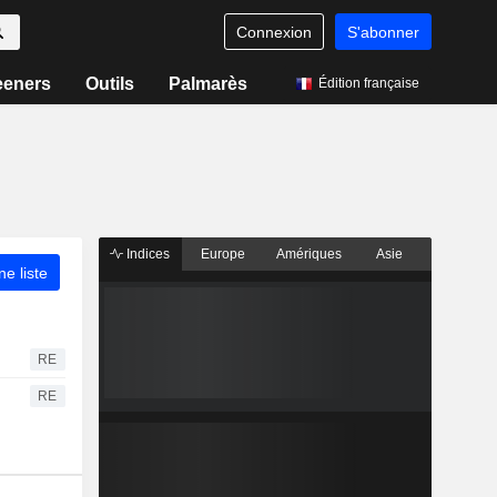
Connexion
S'abonner
eeners
Outils
Palmarès
Édition française
Indices
Europe
Amériques
Asie
ne liste
RE
RE