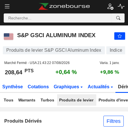
S&P GSCI ALUMINUM INDEX
208,64
PTS
+0,64 %
S&P GSCI ALUMINUM INDEX
Produits de levier S&P GSCI Aluminum Index
Indice
Marché Fermé - USA
21:43:22 07/08/2026
Varia. 1 janv.
PTS
+0,64 %
208,64
+9,86 %
Synthèse
Cotations
Graphiques
Actualités
Déri
Tous
Warrants
Turbos
Produits de levier
Produits d'inv
Filtres
Produits Dérivés