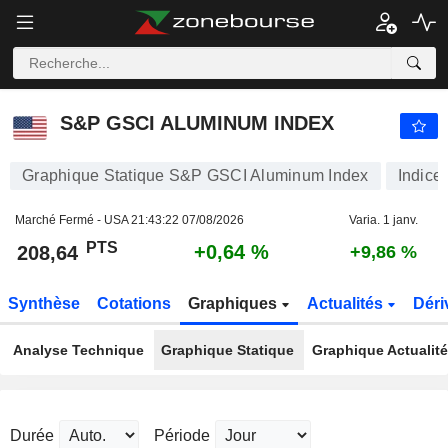
S&P GSCI ALUMINUM INDEX
208,64
PTS
+0,64 %
S&P GSCI ALUMINUM INDEX
Graphique Statique S&P GSCI Aluminum Index
Indice
Marché Fermé - USA
21:43:22 07/08/2026
Varia. 1 janv.
PTS
+0,64 %
208,64
+9,86 %
Synthèse
Cotations
Graphiques
Actualités
Déri
Analyse Technique
Graphique Statique
Graphique Actualit
Durée
Période