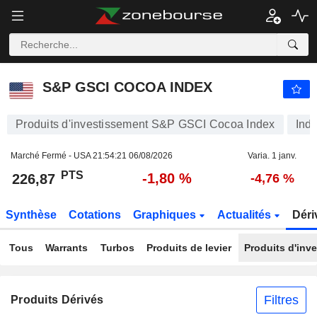
S&P GSCI COCOA INDEX
226,87
PTS
-1,80 %
S&P GSCI COCOA INDEX
Produits d'investissement S&P GSCI Cocoa Index
Indi
Marché Fermé - USA
21:54:21 06/08/2026
Varia. 1 janv.
PTS
-1,80 %
226,87
-4,76 %
Synthèse
Cotations
Graphiques
Actualités
Déri
Tous
Warrants
Turbos
Produits de levier
Produits d'inv
Filtres
Produits Dérivés