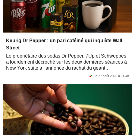
Keurig Dr Pepper : un pari caféiné qui inquiète Wall
Street
Le propriétaire des sodas Dr Pepper, 7Up et Schweppes
a lourdement décroché sur les deux dernières séances à
New York suite à l'annonce du rachat du géant
néerlandais du café et du thé JDE...
Le 27 août 2025 à 14:48