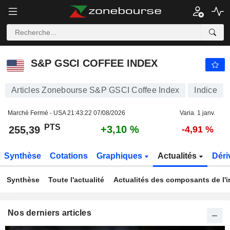
S&P GSCI COFFEE INDEX
255,39
PTS
+3,10 %
S&P GSCI COFFEE INDEX
Articles Zonebourse S&P GSCI Coffee Index
Indice
Marché Fermé - USA
21:43:22 07/08/2026
Varia. 1 janv.
PTS
+3,10 %
255,39
-4,91 %
Synthèse
Cotations
Graphiques
Actualités
Déri
Synthèse
Toute l'actualité
Actualités des composants de l'i
Nos derniers articles