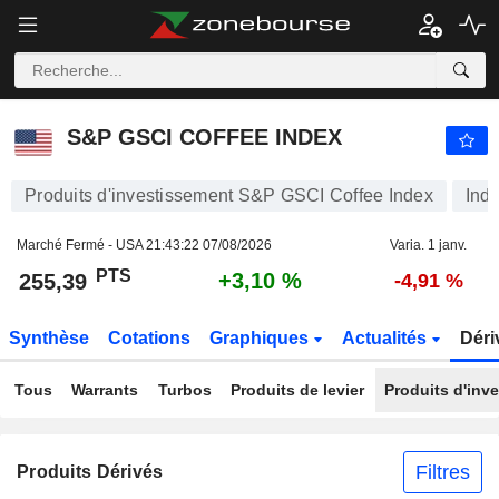
S&P GSCI COFFEE INDEX
255,39
PTS
+3,10 %
S&P GSCI COFFEE INDEX
Produits d'investissement S&P GSCI Coffee Index
Indi
Marché Fermé - USA
21:43:22 07/08/2026
Varia. 1 janv.
PTS
+3,10 %
255,39
-4,91 %
Synthèse
Cotations
Graphiques
Actualités
Déri
Tous
Warrants
Turbos
Produits de levier
Produits d'inv
Filtres
Produits Dérivés