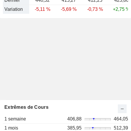
Dernier
440,32
415,27
412,25
423,60
Variation
-5,11 %
-5,69 %
-0,73 %
+2,75 %
Extrêmes de Cours
1 semaine
406,88
464,05
1 mois
385,95
512,39