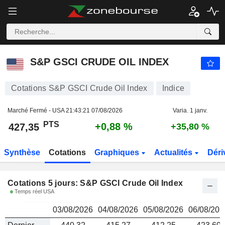
S&P GSCI CRUDE OIL INDEX
427,35
PTS
S&P GSCI CRUDE OIL INDEX
Cotations S&P GSCI Crude Oil Index
Indice
Marché Fermé - USA
21:43:21 07/08/2026
Varia. 1 janv.
PTS
+0,88 %
427,35
+35,80 %
Synthèse
Cotations
Graphiques
Actualités
Déri
Cotations 5 jours: S&P GSCI Crude Oil Index
Temps réel USA
03/08/2026
04/08/2026
05/08/2026
06/08/202