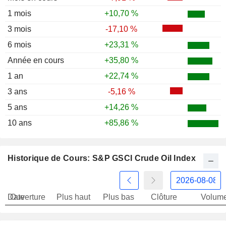
1 mois
+10,70 %
3 mois
-17,10 %
6 mois
+23,31 %
Année en cours
+35,80 %
1 an
+22,74 %
3 ans
-5,16 %
5 ans
+14,26 %
10 ans
+85,86 %
Historique de Cours: S&P GSCI Crude Oil Index
Date
Ouverture
Plus haut
Plus bas
Clôture
Volum