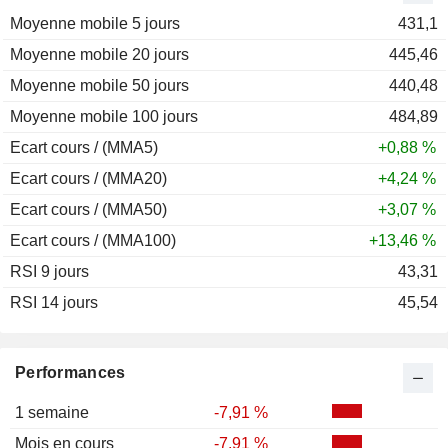
Moyenne mobile 5 jours
2011
+8,15 %
431,1
Moyenne mobile 20 jours
2010
+15,15 %
445,46
Moyenne mobile 50 jours
2009
+77,94 %
440,48
Moyenne mobile 100 jours
2008
-53,53 %
484,89
Ecart cours / (MMA5)
+0,88 %
Ecart cours / (MMA20)
+4,24 %
Ecart cours / (MMA50)
+3,07 %
Ecart cours / (MMA100)
+13,46 %
RSI 9 jours
43,31
RSI 14 jours
45,54
Performances
1 semaine
-7,91 %
Mois en cours
-7,91 %