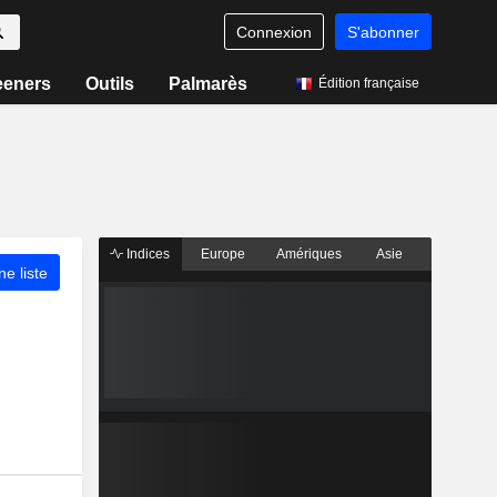
Connexion
S'abonner
eeners
Outils
Palmarès
Édition française
Indices
Europe
Amériques
Asie
ne liste