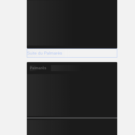
Suite du Palmarès
Palmarès