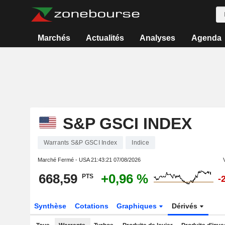
Marchés
Actualités
Analyses
Agenda
S&P GSCI INDEX
Warrants S&P GSCI Index
Indice
Marché Fermé - USA
21:43:21 07/08/2026
668,59
+0,96 %
PTS
-
Synthèse
Cotations
Graphiques
Dérivés