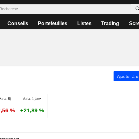
Conseils
Portefeuilles
Listes
Trading
Scr
Ajouter à u
Varia. 5j.
Varia. 1 janv.
2,56 %
+21,89 %