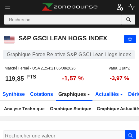
S&P GSCI LEAN HOGS INDEX
119,85
PTS
-1,57 %
S&P GSCI LEAN HOGS INDEX
Graphique Force Relative S&P GSCI Lean Hogs Index
Marché Fermé - USA
21:54:21 06/08/2026
Varia. 1 janv.
PTS
-1,57 %
119,85
-3,97 %
Synthèse
Cotations
Graphiques
Actualités
Déri
Analyse Technique
Graphique Statique
Graphique Actualit