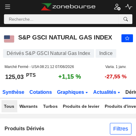
S&P GSCI NATURAL GAS INDEX
125,03
PTS
+1,15 %
S&P GSCI NATURAL GAS INDEX
Dérivés S&P GSCI Natural Gas Index
Indice
Marché Fermé - USA
08:21:12 07/08/2026
Varia. 1 janv.
PTS
+1,15 %
125,03
-27,55 %
Synthèse
Cotations
Graphiques
Actualités
Déri
Tous
Warrants
Turbos
Produits de levier
Produits d'inv
Filtres
Produits Dérivés