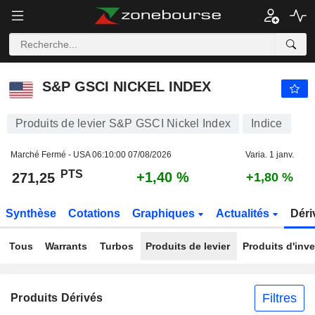
S&P GSCI NICKEL INDEX
271,25
PTS
+1,40 %
S&P GSCI NICKEL INDEX
Produits de levier S&P GSCI Nickel Index
Indice
Marché Fermé - USA
06:10:00 07/08/2026
Varia. 1 janv.
PTS
+1,40 %
271,25
+1,80 %
Synthèse
Cotations
Graphiques
Actualités
Déri
Tous
Warrants
Turbos
Produits de levier
Produits d'inv
Filtres
Produits Dérivés