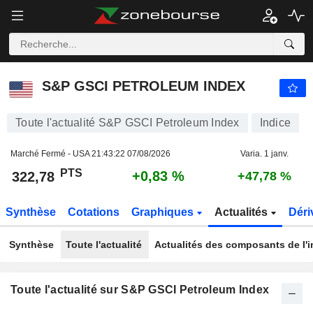
S&P GSCI PETROLEUM INDEX
322,78
PTS
+0,83 %
S&P GSCI PETROLEUM INDEX
Toute l'actualité S&P GSCI Petroleum Index
Indice
Marché Fermé - USA
21:43:22 07/08/2026
Varia. 1 janv.
PTS
+0,83 %
322,78
+47,78 %
Synthèse
Cotations
Graphiques
Actualités
Déri
Synthèse
Toute l'actualité
Actualités des composants de l'i
Toute l'actualité sur S&P GSCI Petroleum Index