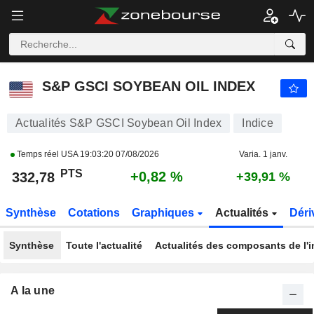
S&P GSCI SOYBEAN OIL INDEX
332,78
PTS
+0,82 %
S&P GSCI SOYBEAN OIL INDEX
Actualités S&P GSCI Soybean Oil Index
Indice
Temps réel USA
19:03:20 07/08/2026
Varia. 1 janv.
PTS
+0,82 %
332,78
+39,91 %
Synthèse
Cotations
Graphiques
Actualités
Déri
Synthèse
Toute l'actualité
Actualités des composants de l'i
A la une