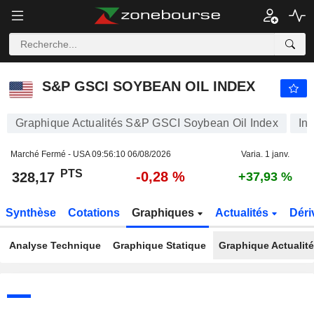
S&P GSCI SOYBEAN OIL INDEX
328,17
PTS
-0,28 %
S&P GSCI SOYBEAN OIL INDEX
Graphique Actualités S&P GSCI Soybean Oil Index
Ind
Marché Fermé - USA
09:56:10 06/08/2026
Varia. 1 janv.
PTS
-0,28 %
328,17
+37,93 %
Synthèse
Cotations
Graphiques
Actualités
Déri
Analyse Technique
Graphique Statique
Graphique Actualit