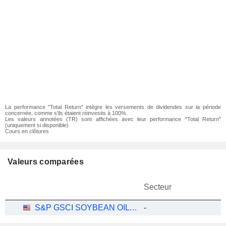
La performance "Total Return" intègre les versements de dividendes sur la période
concernée, comme s'ils étaient réinvestis à 100%.
Les valeurs annotées (TR) sont affichées avec leur performance "Total Return"
(uniquement si disponible)
Cours en clôtures
Valeurs comparées
Secteur
S&P GSCI SOYBEAN OIL INDEX
-