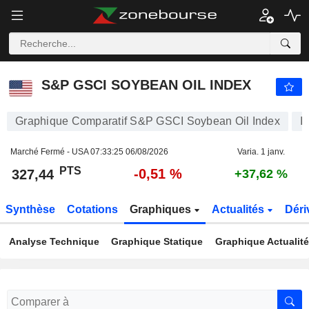
S&P GSCI SOYBEAN OIL INDEX
327,44
PTS
-0,51 %
S&P GSCI SOYBEAN OIL INDEX
Graphique Comparatif S&P GSCI Soybean Oil Index
I
Marché Fermé - USA
07:33:25 06/08/2026
Varia. 1 janv.
PTS
-0,51 %
327,44
+37,62 %
Synthèse
Cotations
Graphiques
Actualités
Déri
Analyse Technique
Graphique Statique
Graphique Actualit