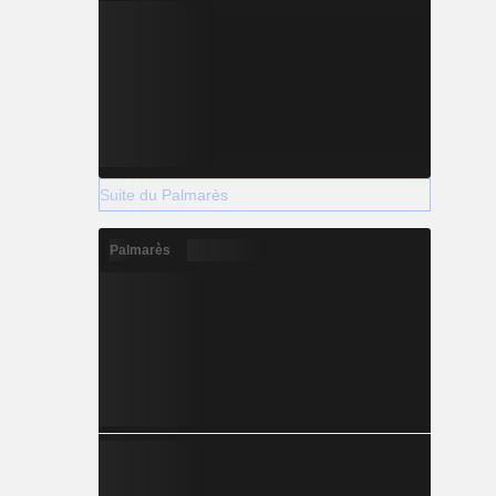
Suite du Palmarès
Palmarès