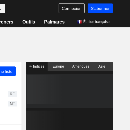
Connexion
S'abonner
eeners
Outils
Palmarès
Édition française
Indices
Europe
Amériques
Asie
ne liste
RE
MT