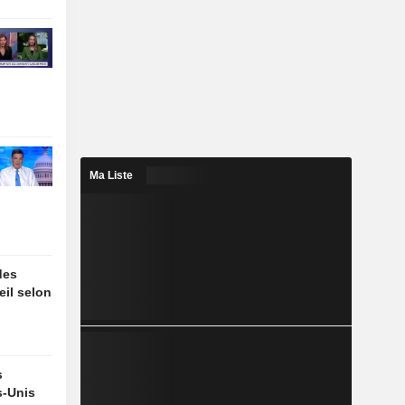
Ma Liste
des
eil selon
s
s-Unis