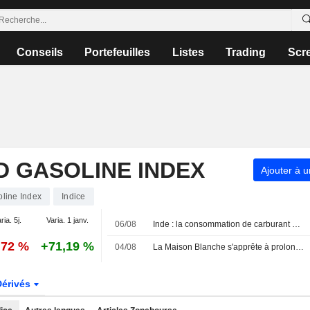
Conseils
Portefeuilles
Listes
Trading
Scr
D GASOLINE INDEX
Ajouter à u
line Index
Indice
ria. 5j.
Varia. 1 janv.
06/08
Inde : la consommation de carburant progresse de 3 % en juillet et atteint un sommet de quatre mois
,72 %
+71,19 %
04/08
La Maison Blanche s'apprête à prolonger l'exemption de la Jones Act pour freiner la hausse des prix de l'essence
Dérivés