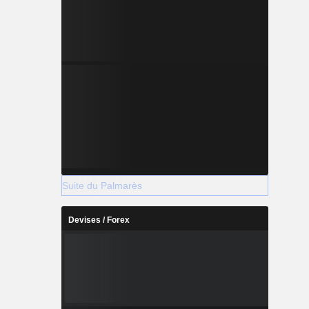
Suite du Palmarès
Devises / Forex