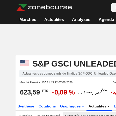
Marchés
Actualités
Analyses
Agenda
S&P GSCI UNLEADE
Actualités des composants de l'indice S&P GSCI Unleaded Gaso
Marché Fermé - USA
21:43:22 07/08/2026
Va
623,59
-0,09 %
PTS
-5
Synthèse
Cotations
Graphiques
Actualités