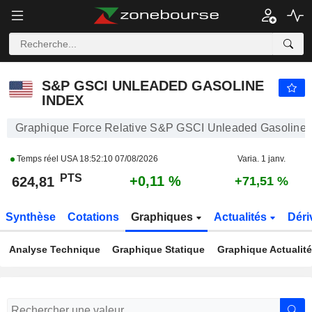
S&P GSCI UNLEADED GASOLINE INDEX
624,81
PTS
+0,11 %
S&P GSCI UNLEADED GASOLINE
INDEX
Graphique Force Relative S&P GSCI Unleaded Gasoline 
Temps réel USA
18:52:10 07/08/2026
Varia. 1 janv.
PTS
+0,11 %
624,81
+71,51 %
Synthèse
Cotations
Graphiques
Actualités
Déri
Analyse Technique
Graphique Statique
Graphique Actualit