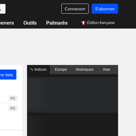
Connexion
S'abonner
eeners
Outils
Palmarès
Édition française
Indices
Europe
Amériques
Asie
ne liste
RE
RE