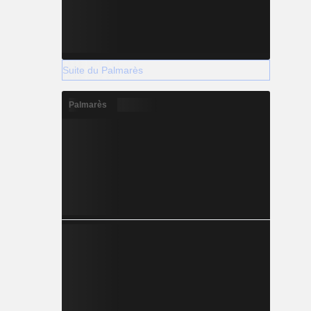
Suite du Palmarès
Palmarès