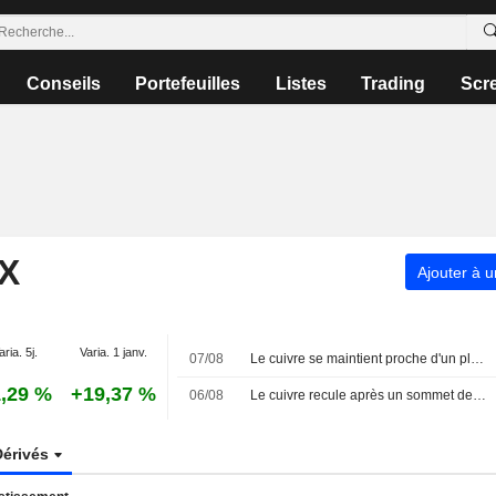
Conseils
Portefeuilles
Listes
Trading
Scr
X
Ajouter à u
aria. 5j.
Varia. 1 janv.
07/08
Le cuivre se maintient proche d'un plus haut de six mois après l'interdiction d'exportation de concentrés par le Congo
,29 %
+19,37 %
06/08
Le cuivre recule après un sommet de 12 semaines, la cherté des prix freinant la demande chinoise
Dérivés