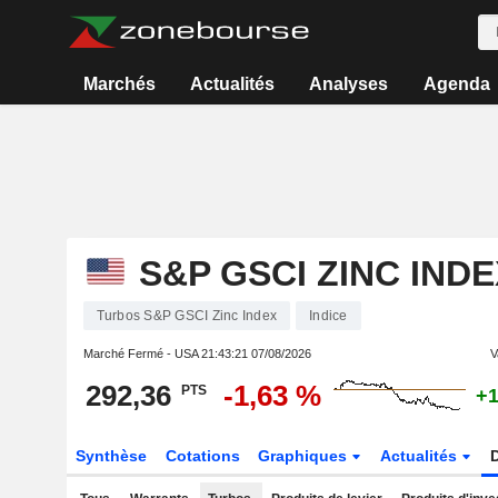
Marchés
Actualités
Analyses
Agenda
S&P GSCI ZINC INDE
Turbos S&P GSCI Zinc Index
Indice
Marché Fermé - USA
21:43:21 07/08/2026
V
292,36
-1,63 %
PTS
+1
Synthèse
Cotations
Graphiques
Actualités