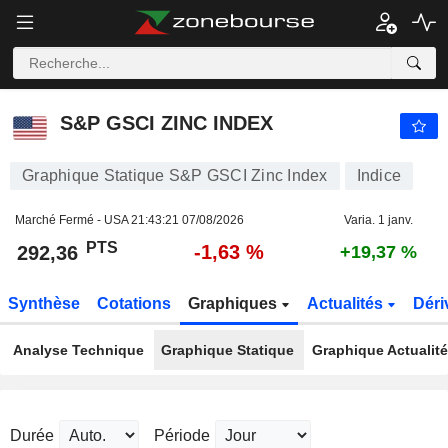
S&P GSCI ZINC INDEX
292,36
PTS
-1,63 %
S&P GSCI ZINC INDEX
Graphique Statique S&P GSCI Zinc Index
Indice
Marché Fermé - USA
21:43:21 07/08/2026
Varia. 1 janv.
PTS
-1,63 %
292,36
+19,37 %
Synthèse
Cotations
Graphiques
Actualités
Déri
Analyse Technique
Graphique Statique
Graphique Actualit
Durée
Période