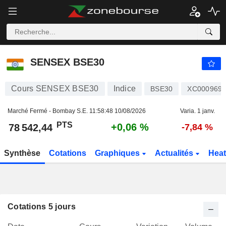
SENSEX BSE30
78 542,44
PTS
+0,06 %
SENSEX BSE30
Cours SENSEX BSE30
Indice
BSE30
XC0009698
Marché Fermé - Bombay S.E.
11:58:48 10/08/2026
Varia. 1 janv.
PTS
+0,06 %
78 542,44
-7,84 %
Synthèse
Cotations
Graphiques
Actualités
Hea
Cotations 5 jours