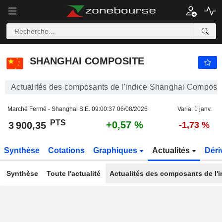
SHANGHAI COMPOSITE
3 900,35
PTS
+0,57 %
SHANGHAI COMPOSITE
Actualités des composants de l'indice Shanghai Composi
Marché Fermé - Shanghai S.E.
09:00:37 06/08/2026
Varia. 1 janv.
PTS
+0,57 %
3 900,35
-1,73 %
Synthèse
Cotations
Graphiques
Actualités
Déri
Synthèse
Toute l'actualité
Actualités des composants de l'i