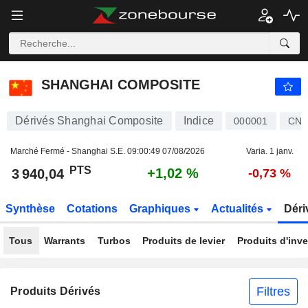
SHANGHAI COMPOSITE
3 940,04
PTS
+1,02 %
SHANGHAI COMPOSITE
Dérivés Shanghai Composite
Indice
000001
CNM
Marché Fermé - Shanghai S.E.
09:00:49 07/08/2026
Varia. 1 janv.
PTS
+1,02 %
3 940,04
-0,73 %
Synthèse
Cotations
Graphiques
Actualités
Déri
Tous
Warrants
Turbos
Produits de levier
Produits d'inv
Filtres
Produits Dérivés