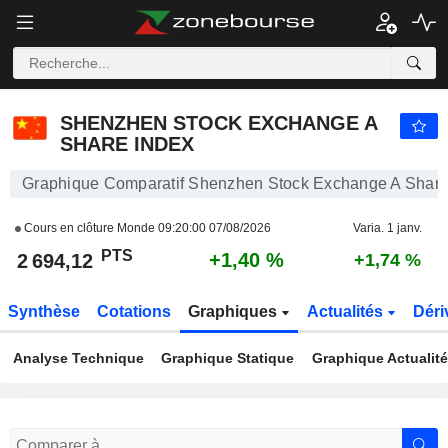
SHENZHEN STOCK EXCHANGE A SHARE INDEX
2 694,12
PTS
+1,40 %
SHENZHEN STOCK EXCHANGE A
SHARE INDEX
Graphique Comparatif Shenzhen Stock Exchange A Share
Cours en clôture Monde
09:20:00 07/08/2026
Varia. 1 janv.
PTS
+1,40 %
2 694,12
+1,74 %
Synthèse
Cotations
Graphiques
Actualités
Déri
Analyse Technique
Graphique Statique
Graphique Actualit