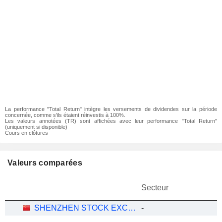
La performance "Total Return" intègre les versements de dividendes sur la période
concernée, comme s'ils étaient réinvestis à 100%.
Les valeurs annotées (TR) sont affichées avec leur performance "Total Return"
(uniquement si disponible)
Cours en clôtures
Valeurs comparées
Secteur
SHENZHEN STOCK EXCHANGE A SHARE INDEX
-