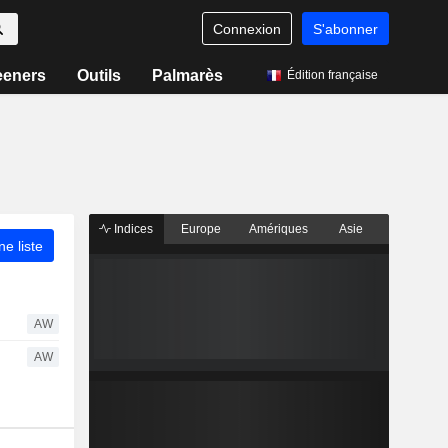
Connexion
S'abonner
eeners
Outils
Palmarès
Édition française
Indices
Europe
Amériques
Asie
ne liste
AW
AW