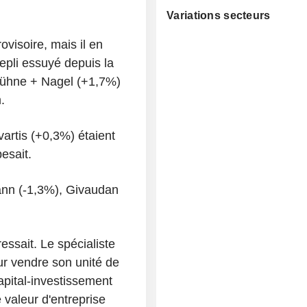
Variations secteurs
ovisoire, mais il en
epli essuyé depuis la
 Kühne + Nagel (+1,7%)
.
vartis (+0,3%) étaient
esait.
mann (-1,3%), Givaudan
ssait. Le spécialiste
ur vendre son unité de
apital-investissement
 valeur d'entreprise