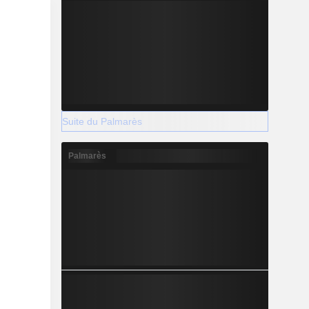
Suite du Palmarès
Palmarès