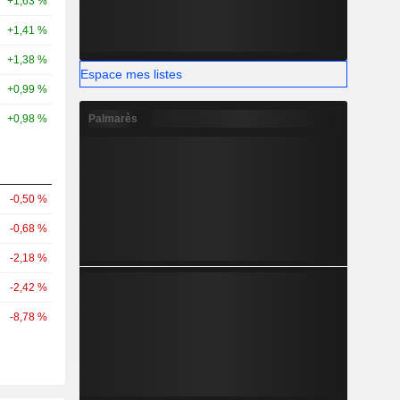
+1,63 %
+1,41 %
+1,38 %
Espace mes listes
+0,99 %
Palmarès
+0,98 %
-0,50 %
-0,68 %
-2,18 %
-2,42 %
-8,78 %