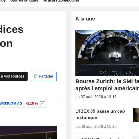
dice
Autres langues
Articles Zonebourse
A la une
dices
ion
 à vos sources
Partager
Bourse Zurich: le SMI fa
après l'emploi américai
Le 07 août 2026 à 18:16
WISSCOM AG
-2,18 %
L'IBEX 35 passe un cap
historique
Le 06 août 2026 à 15:35