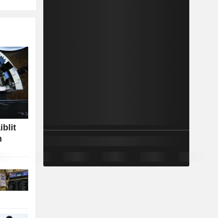
iblit
n