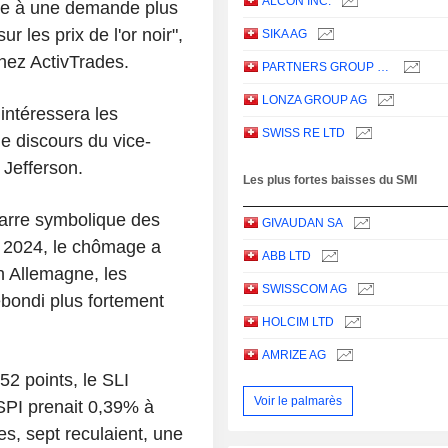
ALCON INC.
ire à une demande plus
r les prix de l'or noir",
SIKA AG
hez ActivTrades.
PARTNERS GROUP HOLDING AG
LONZA GROUP AG
intéressera les
SWISS RE LTD
e discours du vice-
 Jefferson.
Les plus fortes baisses du SMI
barre symbolique des
GIVAUDAN SA
 2024, le chômage a
ABB LTD
 Allemagne, les
SWISSCOM AG
bondi plus fortement
HOLCIM LTD
AMRIZE AG
2 points, le SLI
Voir le palmarès
SPI prenait 0,39% à
es, sept reculaient, une