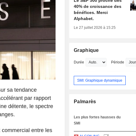
Le S&P 500 proche des
40% de croissance des
bénéfices. Merci
Alphabet.
Le 27 juillet 2026 à 15:25
Graphique
Durée
Période
SMI: Graphique dynamique
sur sa tendance
accélérant par rapport
Palmarès
ne détente, le spectre
anges.
Les plus fortes hausses du
SMI
t commercial entre les