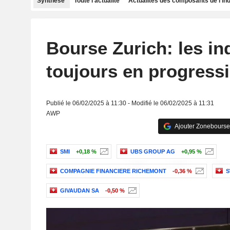
Synthèse
Toute l'actualité
Actualités des composants de l'in
Bourse Zurich: les in
toujours en progress
Publié le 06/02/2025 à 11:30 - Modifié le 06/02/2025 à 11:31
AWP
Ajouter Zonebourse
SMI
+0,18 %
UBS GROUP AG
+0,95 %
COMPAGNIE FINANCIERE RICHEMONT
-0,36 %
S
GIVAUDAN SA
-0,50 %