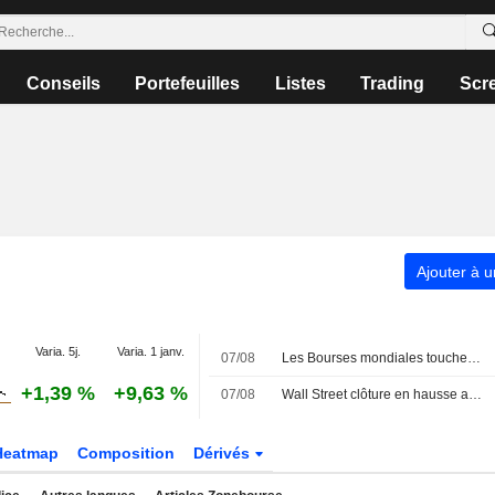
Conseils
Portefeuilles
Listes
Trading
Scr
Ajouter à u
Varia. 5j.
Varia. 1 janv.
07/08
Les Bourses mondiales touchent des sommets après l'emploi américain
+1,39 %
+9,63 %
07/08
Wall Street clôture en hausse après l'emploi américain
Heatmap
Composition
Dérivés