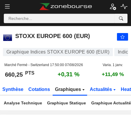
STOXX EUROPE 600 (EUR)
660,25
PTS
+0,31 %
STOXX EUROPE 600 (EUR)
Graphique Indices STOXX EUROPE 600 (EUR)
Indice
Marché Fermé - Switzerland
17:50:00 07/08/2026
Varia. 1 janv.
PTS
+0,31 %
660,25
+11,49 %
Synthèse
Cotations
Graphiques
Actualités
Hea
Analyse Technique
Graphique Statique
Graphique Actualit