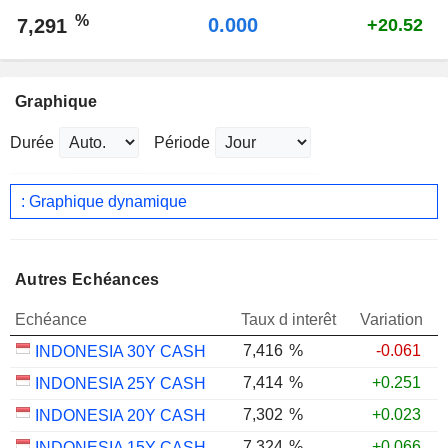
%
0.000
7,291
+20.52
Graphique
Durée
Période
: Graphique dynamique
Autres Echéances
Echéance
Taux d interêt
Variation
7,416
%
-0.061
INDONESIA 30Y CASH
7,414
%
+0.251
INDONESIA 25Y CASH
7,302
%
+0.023
INDONESIA 20Y CASH
7,324
%
+0.066
INDONESIA 15Y CASH