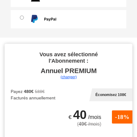
PayPal
Vous avez sélectionné
l'Abonnement :
Annuel
PREMIUM
(changer)
Payez
480€
588€
Économisez 108€
Facturés annuellement
40
-18%
€
/mois
(
49€
/mois
)