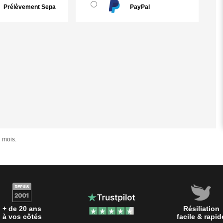
Prélèvement Sepa
PayPal
 mois.
+ de 20 ans
Résiliation
à vos côtés
facile & rapid