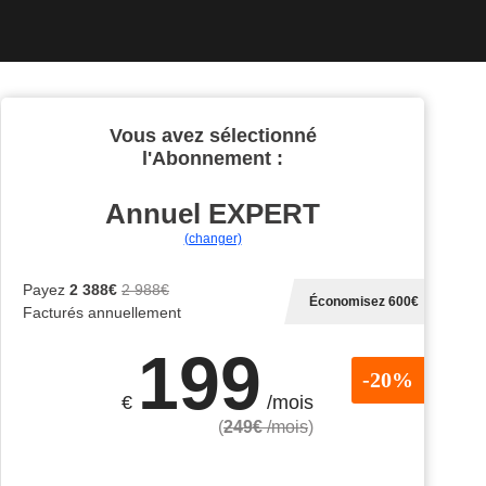
Vous avez sélectionné
l'Abonnement :
Annuel
EXPERT
(changer)
Payez
2 388€
2 988€
Économisez 600€
Facturés annuellement
199
-20%
€
/mois
(
249€
/mois
)