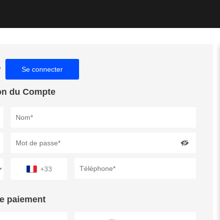
?
Se connecter
on du Compte
+33
e paiement