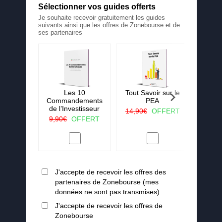
Sélectionner vos guides offerts
Je souhaite recevoir gratuitement les guides
suivants ainsi que les offres de Zonebourse et de
ses partenaires
 La ruée
Les 10
Tout Savoir sur le
25 c
r vert
Commandements
PEA
j'aura
de l’Investisseur
lorsqu
OFFERT
14,90€
OFFERT
en
9,90€
OFFERT
19,90
J'accepte de recevoir les offres des
partenaires de Zonebourse (mes
données ne sont pas transmises).
J'accepte de recevoir les offres de
Zonebourse