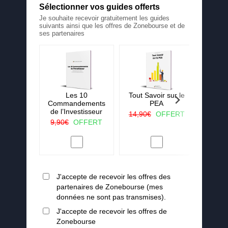
Sélectionner vos guides offerts
Je souhaite recevoir gratuitement les guides
suivants ainsi que les offres de Zonebourse et de
ses partenaires
 La ruée
Les 10
Tout Savoir sur le
25 c
r vert
Commandements
PEA
j'aura
de l’Investisseur
lorsqu
OFFERT
14,90€
OFFERT
en
9,90€
OFFERT
19,90
J'accepte de recevoir les offres des
partenaires de Zonebourse (mes
données ne sont pas transmises).
J'accepte de recevoir les offres de
Zonebourse