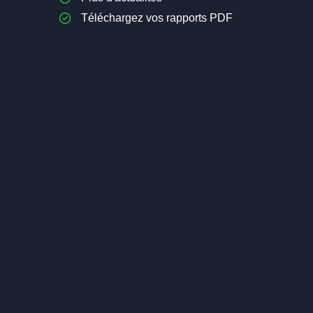
Téléchargez vos rapports PDF
Investir dans les Sciences de la
Cannabis : L
Vie : la Biotechnologie
19,90€
OF
19,90€
OFFERT