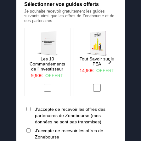
Sélectionner vos guides offerts
Je souhaite recevoir gratuitement les guides
suivants ainsi que les offres de Zonebourse et de
ses partenaires
 La ruée
Les 10
Tout Savoir sur le
25 c
r vert
Commandements
PEA
j'aura
de l’Investisseur
lorsqu
OFFERT
14,90€
OFFERT
en
9,90€
OFFERT
19,90
J'accepte de recevoir les offres des
partenaires de Zonebourse (mes
données ne sont pas transmises).
J'accepte de recevoir les offres de
Zonebourse