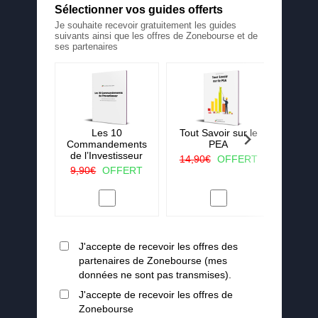
Sélectionner vos guides offerts
Je souhaite recevoir gratuitement les guides
suivants ainsi que les offres de Zonebourse et de
ses partenaires
 La ruée
Les 10
Tout Savoir sur le
25 c
r vert
Commandements
PEA
j'aura
de l’Investisseur
lorsqu
OFFERT
14,90€
OFFERT
en
9,90€
OFFERT
19,90
J'accepte de recevoir les offres des
partenaires de Zonebourse (mes
données ne sont pas transmises).
J'accepte de recevoir les offres de
Zonebourse