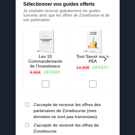
Sélectionner vos guides offerts
Je souhaite recevoir gratuitement les guides
suivants ainsi que les offres de Zonebourse et de
ses partenaires
 La ruée
Les 10
Tout Savoir sur le
25 c
r vert
Commandements
PEA
j'aura
de l’Investisseur
lorsqu
OFFERT
14,90€
OFFERT
en
9,90€
OFFERT
19,90
J'accepte de recevoir les offres des
partenaires de Zonebourse (mes
données ne sont pas transmises).
J'accepte de recevoir les offres de
Zonebourse