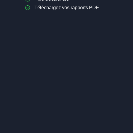
Téléchargez vos rapports PDF
Investir dans les Sciences de la
Cannabis : L
Vie : la Biotechnologie
19,90€
OF
19,90€
OFFERT