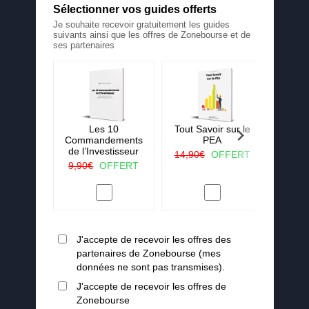
Sélectionner vos guides offerts
Je souhaite recevoir gratuitement les guides
suivants ainsi que les offres de Zonebourse et de
ses partenaires
 La ruée
Les 10
Tout Savoir sur le
25 c
r vert
Commandements
PEA
j'aura
de l’Investisseur
lorsqu
OFFERT
14,90€
OFFERT
en
9,90€
OFFERT
19,90
J'accepte de recevoir les offres des
partenaires de Zonebourse (mes
données ne sont pas transmises).
J'accepte de recevoir les offres de
Zonebourse