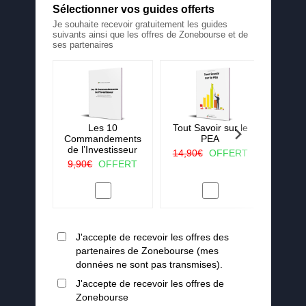
Sélectionner vos guides offerts
Je souhaite recevoir gratuitement les guides
suivants ainsi que les offres de Zonebourse et de
ses partenaires
 La ruée
Les 10
Tout Savoir sur le
25 c
r vert
Commandements
PEA
j'aura
de l’Investisseur
lorsqu
OFFERT
14,90€
OFFERT
en
9,90€
OFFERT
19,90
J'accepte de recevoir les offres des
partenaires de Zonebourse (mes
données ne sont pas transmises).
J'accepte de recevoir les offres de
Zonebourse