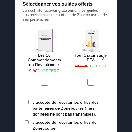
Sélectionner vos guides offerts
Je souhaite recevoir gratuitement les guides
suivants ainsi que les offres de Zonebourse et de
ses partenaires
 La ruée
Les 10
Tout Savoir sur le
25 c
r vert
Commandements
PEA
j'aura
de l’Investisseur
lorsqu
OFFERT
14,90€
OFFERT
en
9,90€
OFFERT
19,90
J'accepte de recevoir les offres des
partenaires de Zonebourse (mes
données ne sont pas transmises).
J'accepte de recevoir les offres de
Zonebourse