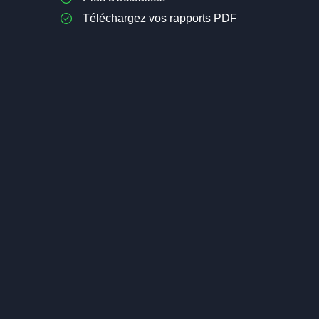
Téléchargez vos rapports PDF
Investir dans les Sciences de la
Cannabis : L
Vie : la Biotechnologie
19,90€
OF
19,90€
OFFERT