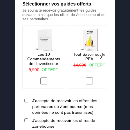
Sélectionner vos guides offerts
Je souhaite recevoir gratuitement les guides
suivants ainsi que les offres de Zonebourse et de
ses partenaires
 La ruée
Les 10
Tout Savoir sur le
25 c
r vert
Commandements
PEA
j'aura
de l’Investisseur
lorsqu
OFFERT
14,90€
OFFERT
en
9,90€
OFFERT
19,90
J'accepte de recevoir les offres des
partenaires de Zonebourse (mes
données ne sont pas transmises).
J'accepte de recevoir les offres de
Zonebourse