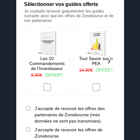
Sélectionner vos guides offerts
Je souhaite recevoir gratuitement les guides
suivants ainsi que les offres de Zonebourse et de
ses partenaires
 La ruée
Les 10
Tout Savoir sur le
25 c
r vert
Commandements
PEA
j'aura
de l’Investisseur
lorsqu
OFFERT
14,90€
OFFERT
en
9,90€
OFFERT
19,90
J'accepte de recevoir les offres des
partenaires de Zonebourse (mes
données ne sont pas transmises).
J'accepte de recevoir les offres de
Zonebourse