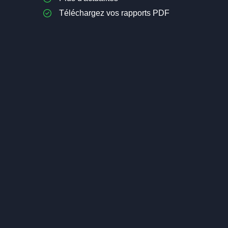
Téléchargez vos rapports PDF
Investir dans les Sciences de la
Cannabis : L
Vie : la Biotechnologie
19,90€
OF
19,90€
OFFERT