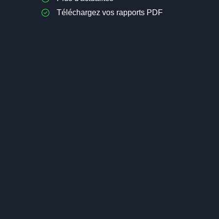
Téléchargez vos rapports PDF
Investir dans les Sciences de la
Cannabis : L
Vie : la Biotechnologie
19,90€
OF
19,90€
OFFERT