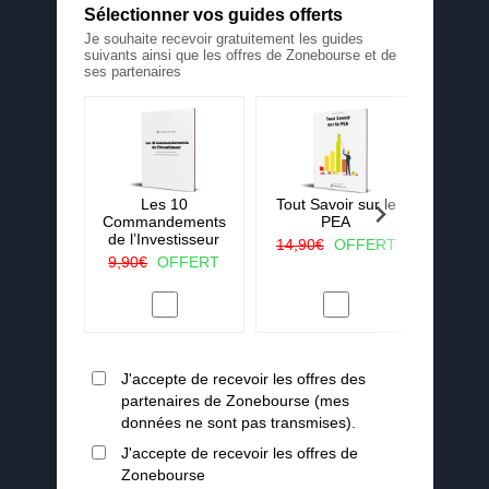
Sélectionner vos guides offerts
Je souhaite recevoir gratuitement les guides
suivants ainsi que les offres de Zonebourse et de
ses partenaires
 La ruée
Les 10
Tout Savoir sur le
25 c
r vert
Commandements
PEA
j'aura
de l’Investisseur
lorsqu
OFFERT
14,90€
OFFERT
en
9,90€
OFFERT
19,90
J'accepte de recevoir les offres des
partenaires de Zonebourse (mes
données ne sont pas transmises).
J'accepte de recevoir les offres de
Zonebourse