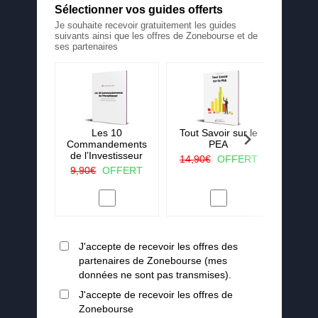
Sélectionner vos guides offerts
Je souhaite recevoir gratuitement les guides
suivants ainsi que les offres de Zonebourse et de
ses partenaires
 La ruée
Les 10
Tout Savoir sur le
25 c
r vert
Commandements
PEA
j'aura
de l’Investisseur
lorsqu
OFFERT
14,90€
OFFERT
en
9,90€
OFFERT
19,90
J'accepte de recevoir les offres des
partenaires de Zonebourse (mes
données ne sont pas transmises).
J'accepte de recevoir les offres de
Zonebourse