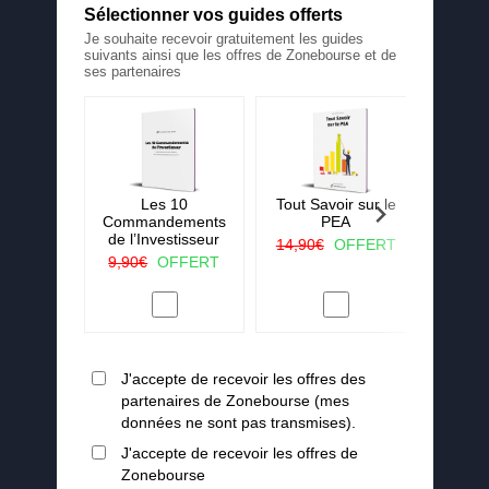
Sélectionner vos guides offerts
Je souhaite recevoir gratuitement les guides
suivants ainsi que les offres de Zonebourse et de
ses partenaires
 La ruée
Les 10
Tout Savoir sur le
25 c
r vert
Commandements
PEA
j'aura
de l’Investisseur
lorsqu
OFFERT
14,90€
OFFERT
en
9,90€
OFFERT
19,90
J'accepte de recevoir les offres des
partenaires de Zonebourse (mes
données ne sont pas transmises).
J'accepte de recevoir les offres de
Zonebourse